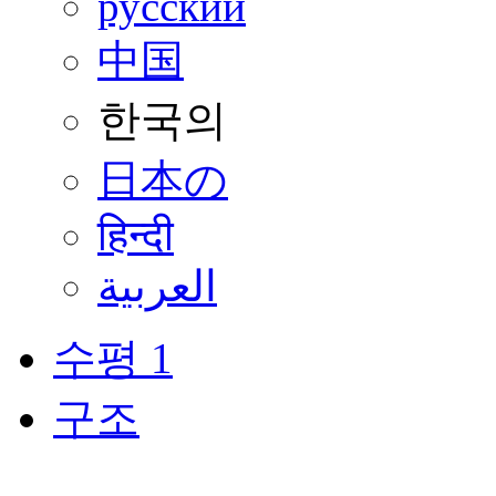
русский
中国
한국의
日本の
हिन्दी
العربية
수평 1
구조