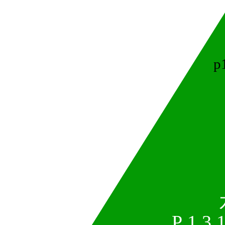
p
P 1.3.1