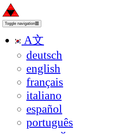
Toggle navigation
☰
A文
deutsch
english
français
italiano
español
português