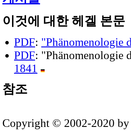
이것에 대한 헤겔 본문
PDF
:
"Phänomenologie d
PDF
: "Phänomenologie d
1841
참조
Copyright © 2002-2020 by 