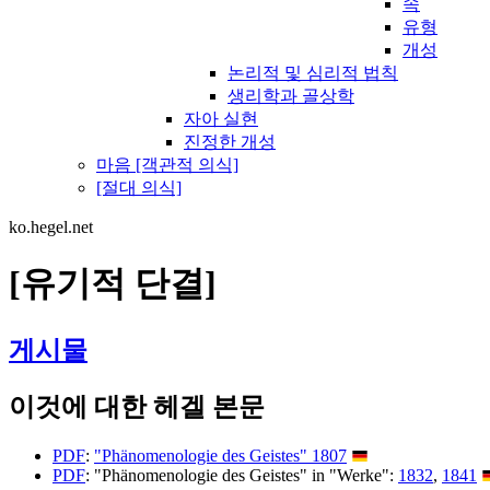
속
유형
개성
논리적 및 심리적 법칙
생리학과 골상학
자아 실현
진정한 개성
마음 [객관적 의식]
[절대 의식]
ko.hegel.net
[유기적 단결]
게시물
이것에 대한 헤겔 본문
PDF
:
"Phänomenologie des Geistes" 1807
PDF
: "Phänomenologie des Geistes" in "Werke":
1832
,
1841