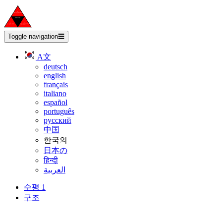
Toggle navigation
☰
A文
deutsch
english
français
italiano
español
português
русский
中国
한국의
日本の
हिन्दी
العربية
수평 1
구조