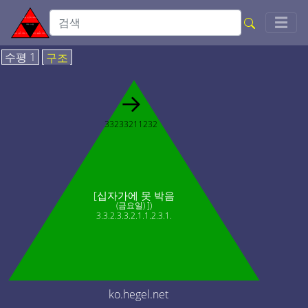
Togg
☰
수평 1
구조
→
33233211232
[십자가에 못 박음
(금요일) ])
3.3.2.3.3.2.1.1.2.3.1.
ko.hegel.net