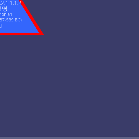
.2.1.1.1.2.
망명
ylonian
 587-539 BC)
]