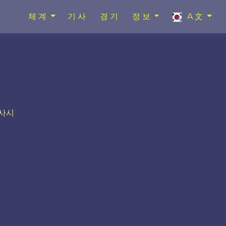
체계
기사
경기
정보
A文
서사시