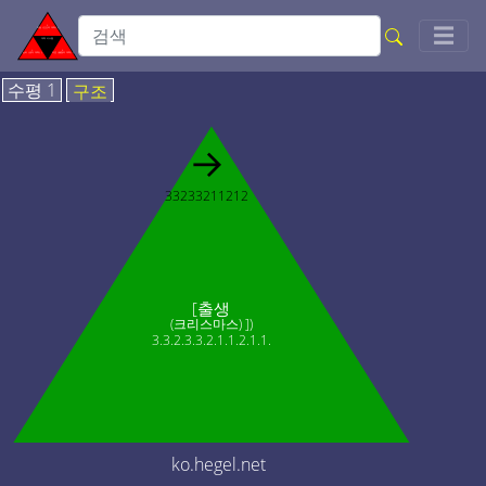
Togg
☰
수평 1
구조
→
33233211212
[출생
(크리스마스) ])
3.3.2.3.3.2.1.1.2.1.1.
ko.hegel.net