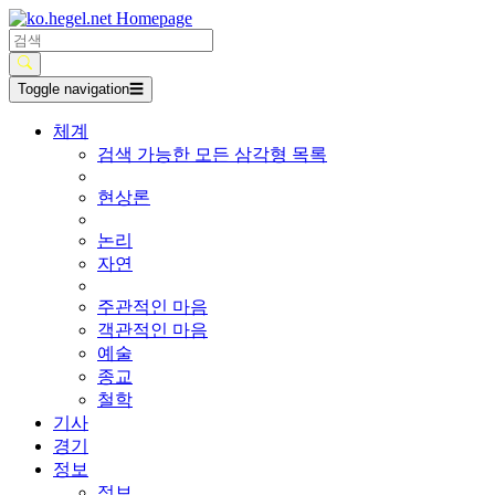
Toggle navigation
☰
체계
검색 가능한 모든 삼각형 목록
현상론
논리
자연
주관적인 마음
객관적인 마음
예술
종교
철학
기사
경기
정보
정보