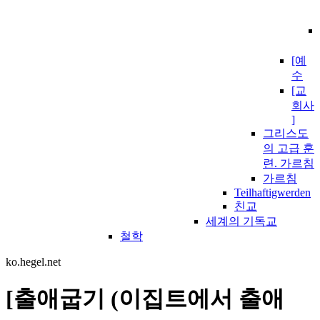
[예
수
[교
회사
]
그리스도
의 고급 훈
련. 가르침
가르침
Teilhaftigwerden
친교
세계의 기독교
철학
ko.hegel.net
[출애굽기 (이집트에서 출애