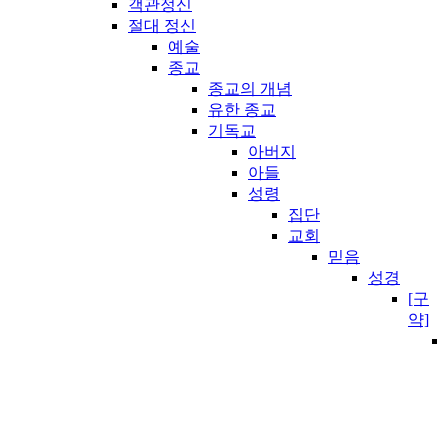
객관정신
절대 정신
예술
종교
종교의 개념
유한 종교
기독교
아버지
아들
성령
집단
교회
믿음
성경
[구
약]