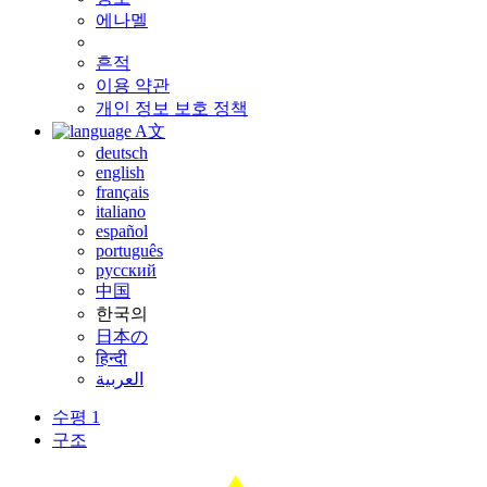
에나멜
흔적
이용 약관
개인 정보 보호 정책
A文
deutsch
english
français
italiano
español
português
русский
中国
한국의
日本の
हिन्दी
العربية
수평 1
구조