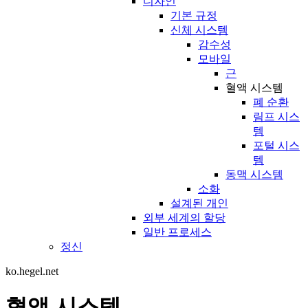
디자인
기본 규정
신체 시스템
감수성
모바일
근
혈액 시스템
폐 순환
림프 시스
템
포털 시스
템
동맥 시스템
소화
설계된 개인
외부 세계의 할당
일반 프로세스
정신
ko.hegel.net
혈액 시스템