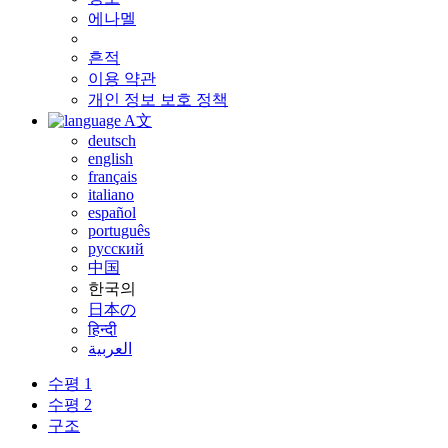
에나멜
흔적
이용 약관
개인 정보 보호 정책
A文
deutsch
english
français
italiano
español
português
русский
中国
한국의
日本の
हिन्दी
العربية
수평 1
수평 2
구조