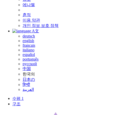
에나멜
흔적
이용 약관
개인 정보 보호 정책
A文
deutsch
english
français
italiano
español
português
русский
中国
한국의
日本の
हिन्दी
العربية
수평 1
구조