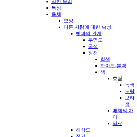
일반 물리
특성
육체
모양
다른 사람에 대한 속성
빛과의 관계
투명도
굴절
정전
회색
화이트-블랙
색
흐림
녹색
노랑
보라
색
매체의 차
이
염료
해상도
전기