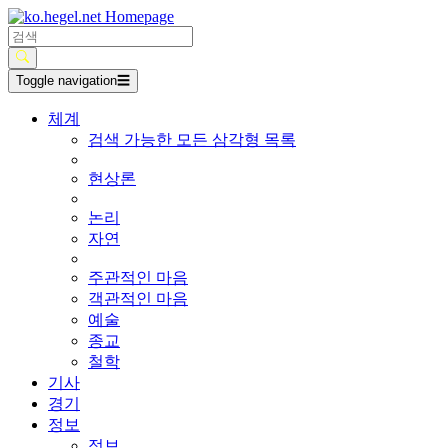
Toggle navigation
☰
체계
검색 가능한 모든 삼각형 목록
현상론
논리
자연
주관적인 마음
객관적인 마음
예술
종교
철학
기사
경기
정보
정보