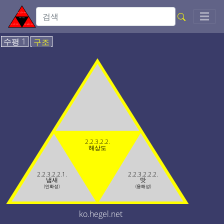
Togg
☰
수평 1
구조
2.2.3.2.2.
해상도
2.2.3.2.2.1.
2.2.3.2.2.2.
냄새
맛
(인화성)
(용해성)
ko.hegel.net