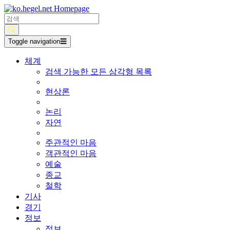
Toggle navigation
☰
체계
검색 가능한 모든 삼각형 목록
현상론
논리
자연
주관적인 마음
객관적인 마음
예술
종교
철학
기사
경기
정보
정보