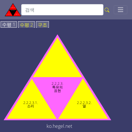
Togg
☰
수평 1
수평 2
구조
2.2.2.3.
특유의
표현
2.2.2.3.1.
2.2.2.3.2.
소리
열
ko.hegel.net