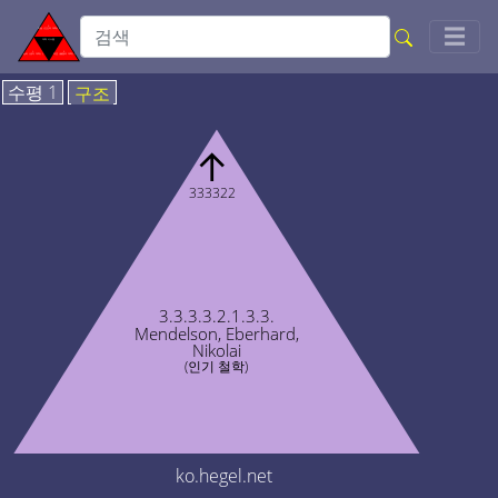
Togg
☰
수평 1
구조
↑
333322
3.3.3.3.2.1.3.3.
Mendelson, Eberhard,
Nikolai
(인기 철학)
ko.hegel.net