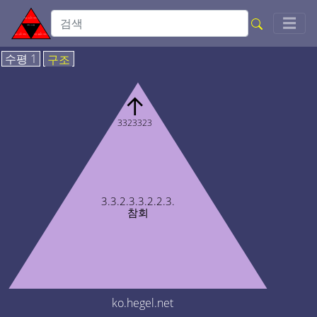
Togg
☰
수평 1
구조
↑
3323323
3.3.2.3.3.2.2.3.
참회
ko.hegel.net