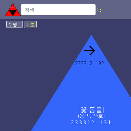
수평 1
구조
→
2333121132
[꽃 동물]
(용종, 산호)
2.3.3.3.1.2.1.1.3.1.