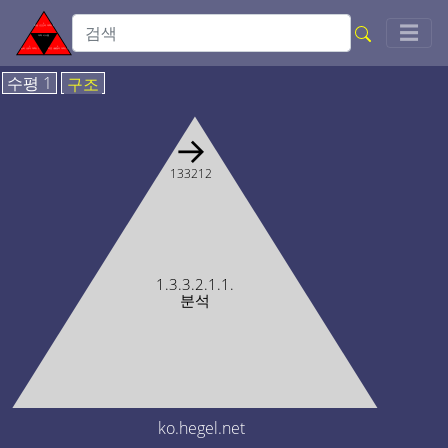
Togg
☰
수평 1
구조
→
133212
1.3.3.2.1.1.
분석
ko.hegel.net