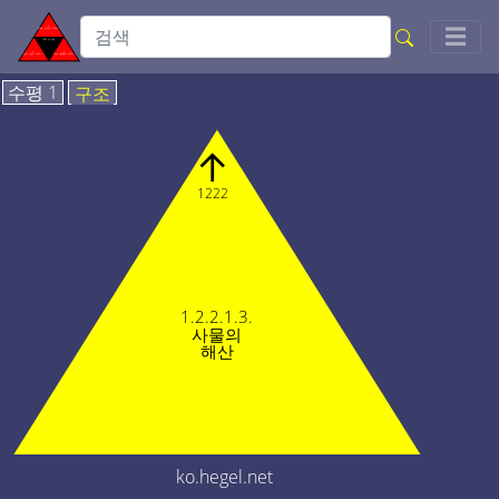
Togg
☰
수평 1
구조
↑
1222
1.2.2.1.3.
사물의
해산
ko.hegel.net