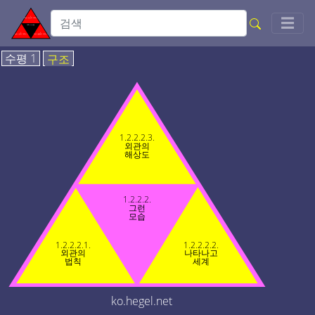
Togg
☰
수평 1
구조
1.2.2.2.3.
외관의
해상도
1.2.2.2.
그런
모습
1.2.2.2.1.
1.2.2.2.2.
외관의
나타나고
법칙
세계
ko.hegel.net