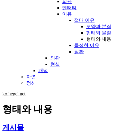
외관
엔터티
이유
절대 이유
모양과 본질
형태와 물질
형태와 내용
특정한 이유
질환
외관
현실
개념
자연
정신
ko.hegel.net
형태와 내용
게시물