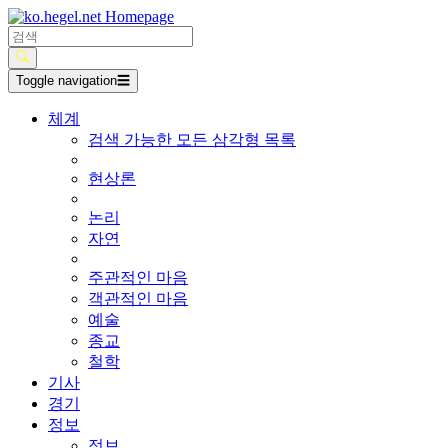
Toggle navigation
☰
체계
검색 가능한 모든 삼각형 목록
현상론
논리
자연
주관적인 마음
객관적인 마음
예술
종교
철학
기사
경기
정보
정보