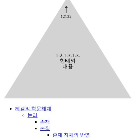
↑
12132
1.2.1.3.1.3.
형태와
내용
헤겔의 학문체계
논리
존재
본질
존재 자체의 반영