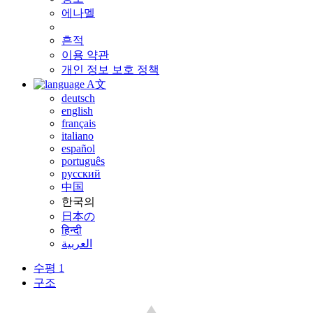
에나멜
흔적
이용 약관
개인 정보 보호 정책
A文
deutsch
english
français
italiano
español
português
русский
中国
한국의
日本の
हिन्दी
العربية
수평 1
구조