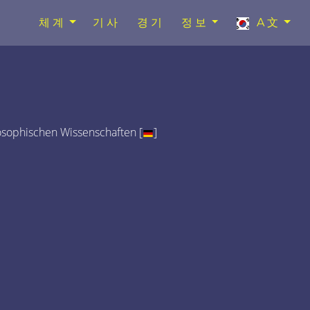
체계
기사
경기
정보
A文
osophischen Wissenschaften [
]