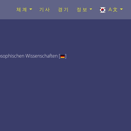
체계
기사
경기
정보
A文
osophischen Wissenschaften [
]