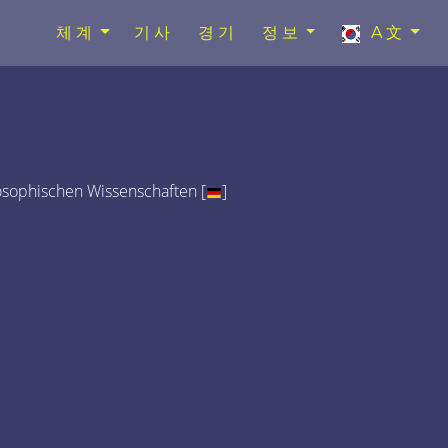
체계
기사
경기
정보
A文
osophischen Wissenschaften [
]