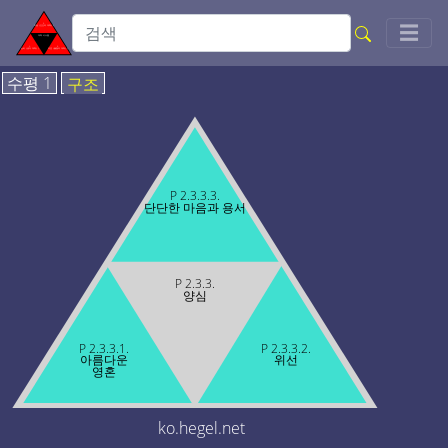
Togg
☰
수평 1
구조
P 2.3.3.3.
단단한 마음과 용서
P 2.3.3.
양심
P 2.3.3.1.
P 2.3.3.2.
아름다운
위선
영혼
ko.hegel.net