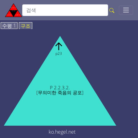
Togg
☰
수평 1
구조
↑
p23
P 2.2.3.2.
[무의미한 죽음의 공포]
ko.hegel.net