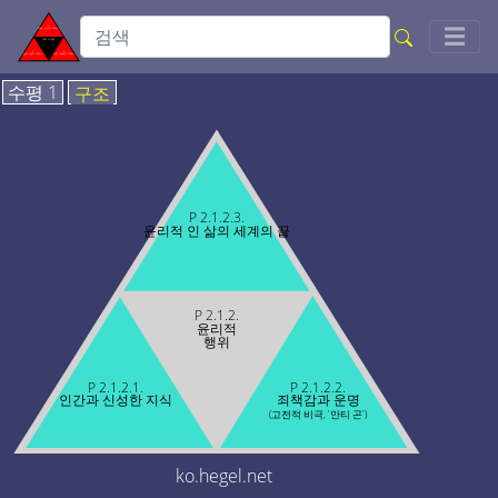
Togg
☰
수평 1
구조
P 2.1.2.3.
윤리적 인 삶의 세계의 끝
P 2.1.2.
윤리적
행위
P 2.1.2.1.
P 2.1.2.2.
인간과 신성한 지식
죄책감과 운명
(고전적 비극, '안티 곤')
ko.hegel.net