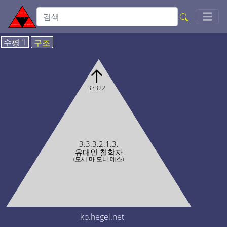
Togg
☰
수평 1
구조
↑
33322
3.3.3.2.1.3.
유대인 철학자
(모세 마 모니 데스)
ko.hegel.net