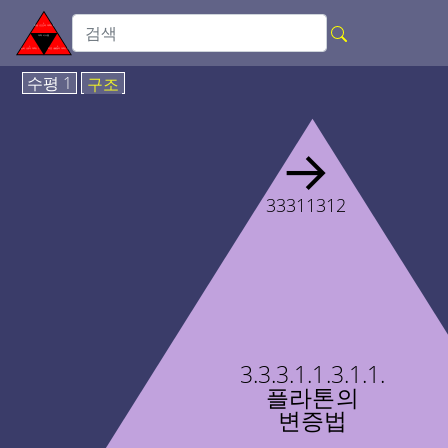
수평 1
구조
→
33311312
3.3.3.1.1.3.1.1.
플라톤의
변증법