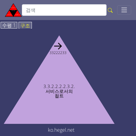
Togg
☰
수평 1
구조
→
33222233
3.3.2.2.2.2.3.2.
서비스로서의
컬트
ko.hegel.net