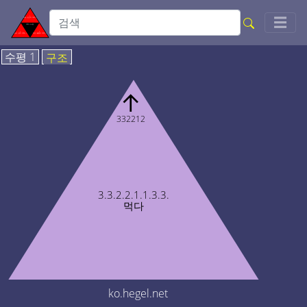
Togg
☰
수평 1
구조
↑
332212
3.3.2.2.1.1.3.3.
먹다
ko.hegel.net