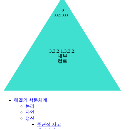
→
3321333
3.3.2.1.3.3.2.
내부
컬트
헤겔의 학문체계
논리
자연
정신
주관적 사고