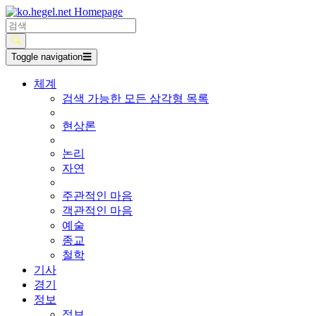
Toggle navigation
☰
체계
검색 가능한 모든 삼각형 목록
현상론
논리
자연
주관적인 마음
객관적인 마음
예술
종교
철학
기사
경기
정보
정보