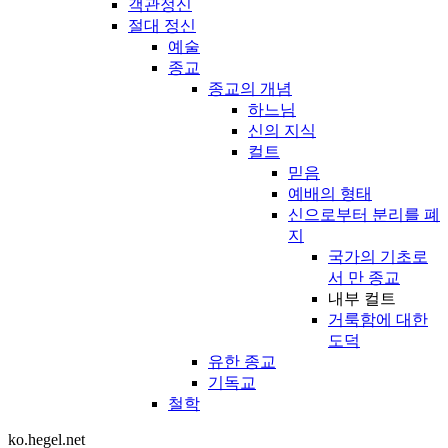
객관정신
절대 정신
예술
종교
종교의 개념
하느님
신의 지식
컬트
믿음
예배의 형태
신으로부터 분리를 폐
지
국가의 기초로
서 만 종교
내부 컬트
거룩함에 대한
도덕
유한 종교
기독교
철학
ko.hegel.net