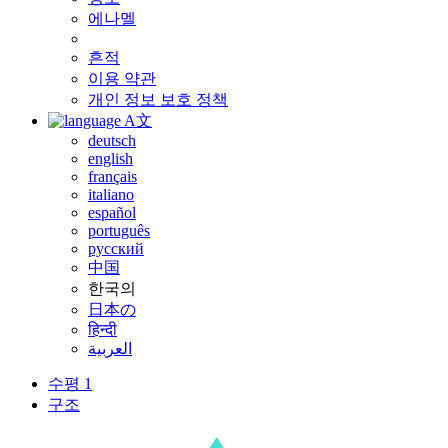
에나멜
흔적
이용 약관
개인 정보 보호 정책
A文
deutsch
english
français
italiano
español
português
русский
中国
한국의
日本の
हिन्दी
العربية
수평 1
구조