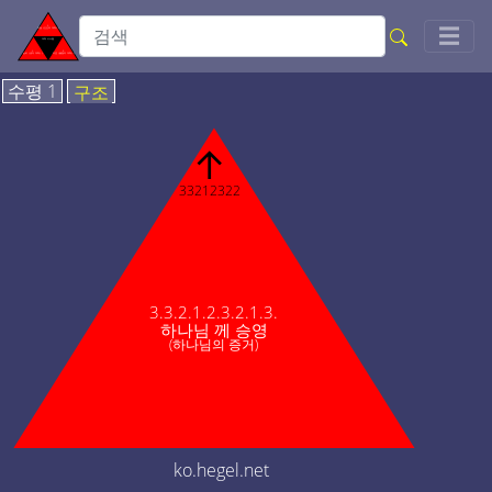
Togg
☰
수평 1
구조
↑
33212322
3.3.2.1.2.3.2.1.3.
하나님 께 승영
(하나님의 증거)
ko.hegel.net