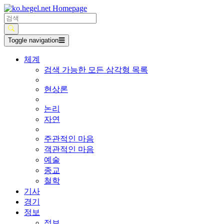
Toggle navigation
☰
체계
검색 가능한 모든 삼각형 목록
현상론
논리
자연
주관적인 마음
객관적인 마음
예술
종교
철학
기사
경기
정보
정보