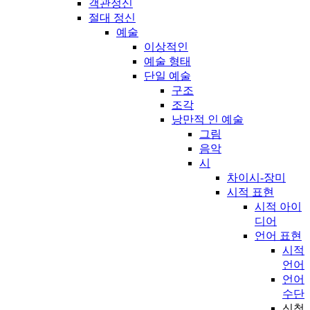
객관정신
절대 정신
예술
이상적인
예술 형태
단일 예술
구조
조각
낭만적 인 예술
그림
음악
시
차이시-장미
시적 표현
시적 아이
디어
언어 표현
시적
언어
언어
수단
신청