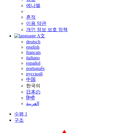
에나멜
흔적
이용 약관
개인 정보 보호 정책
A文
deutsch
english
français
italiano
español
português
русский
中国
한국의
日本の
हिन्दी
العربية
수평 1
구조