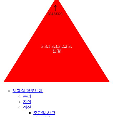
↑
33133323
3.3.1.3.3.3.2.2.3.
신청
헤겔의 학문체계
논리
자연
정신
주관적 사고