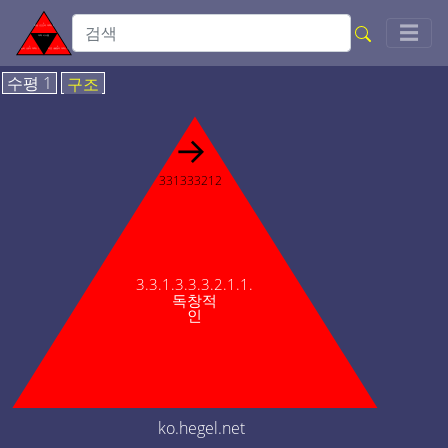
Togg
☰
수평 1
구조
→
331333212
3.3.1.3.3.3.2.1.1.
독창적
인
ko.hegel.net