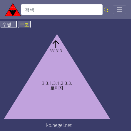
Togg
☰
수평 1
구조
↑
331313
3.3.1.3.1.2.3.3.
로마자
ko.hegel.net