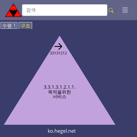
Toggl
☰
수평 1
구조
→
33131212
3.3.1.3.1.2.1.1.
목적을위한
서비스
ko.hegel.net