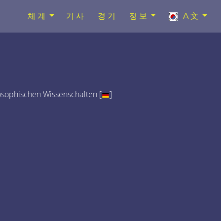
체계
기사
경기
정보
A文
osophischen Wissenschaften [
]