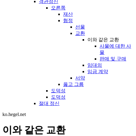
객관정신
오른쪽
재산
협정
선물
교환
이와 같은 교환
사물에 대한 사
물
판매 및 구매
임대의
임금 계약
서약
옳고 그름
도덕성
도덕성
절대 정신
ko.hegel.net
이와 같은 교환