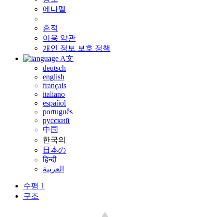
에나멜
흔적
이용 약관
개인 정보 보호 정책
A文
deutsch
english
français
italiano
español
português
русский
中国
한국의
日本の
हिन्दी
العربية
수평 1
구조