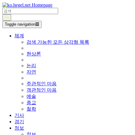
Toggle navigation
☰
체계
검색 가능한 모든 삼각형 목록
현상론
논리
자연
주관적인 마음
객관적인 마음
예술
종교
철학
기사
경기
정보
정보