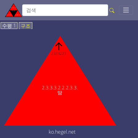
Togg
☰
수평 1
구조
↑
2333223
2.3.3.3.2.2.2.3.3.
땀
ko.hegel.net