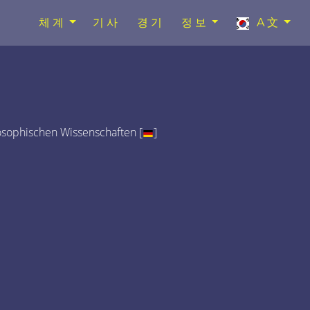
체계
기사
경기
정보
A文
osophischen Wissenschaften [
]