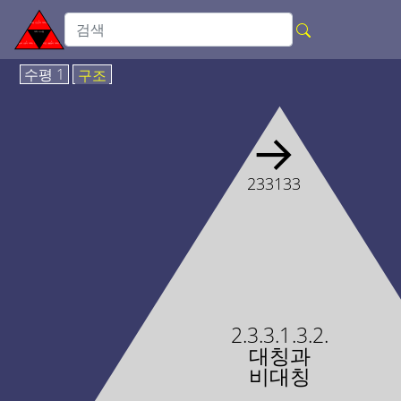
수평 1
구조
→
233133
2.3.3.1.3.2.
대칭과
비대칭