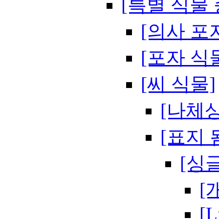
[특별 식물 
[의사 포
[포자 식
[씨 식물]
[나체상
[표지 
[싱
[
[L