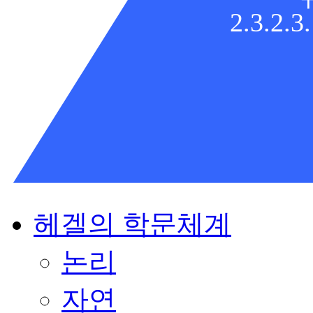
2.3.2.3.
헤겔의 학문체계
논리
자연