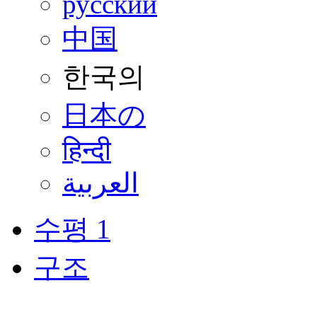
русский
中国
한국의
日本の
हिन्दी
العربية
수평 1
구조