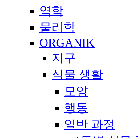
역학
물리학
ORGANIK
지구
식물 생활
모양
행동
일반 과정