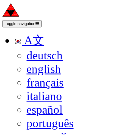
Toggle navigation
☰
A文
deutsch
english
français
italiano
español
português