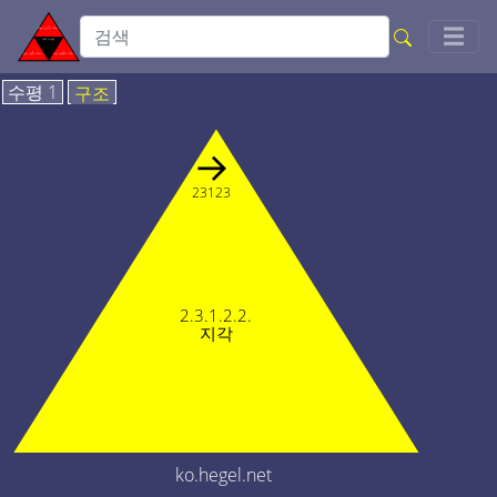
Togg
☰
수평 1
구조
→
23123
2.3.1.2.2.
지각
ko.hegel.net