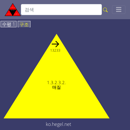
Togg
☰
수평 1
구조
→
13233
1.3.2.3.2.
매질
ko.hegel.net