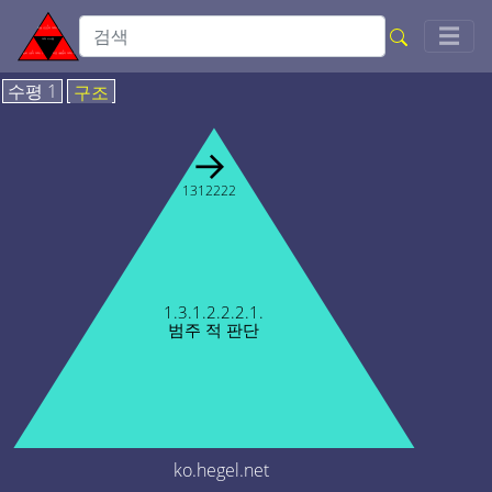
Togg
☰
수평 1
구조
→
1312222
1.3.1.2.2.2.1.
범주 적 판단
ko.hegel.net